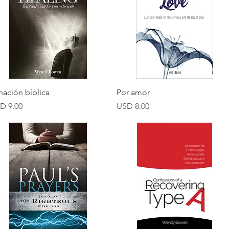
Vista rápida
Vista rápida
nación bíblica
Por amor
ecio
Precio
D 9.00
USD 8.00