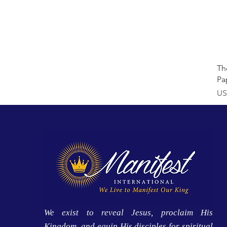
Th
Pa
Pr
US
We exist to reveal Jesus, proclaim His
Kingdom, and equip His disciples for spiritual