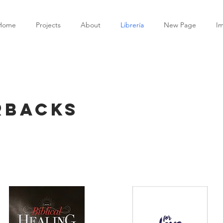
Home
Projects
About
Librería
New Page
I
rbacks