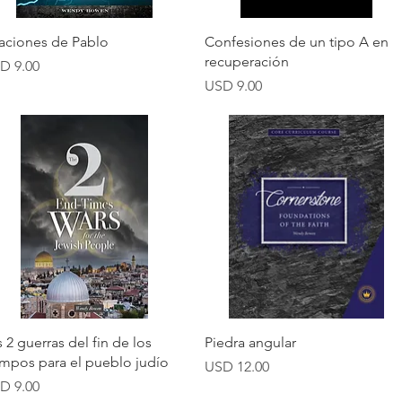
Vista rápida
Vista rápida
aciones de Pablo
Confesiones de un tipo A en
recuperación
ecio
D 9.00
Precio
USD 9.00
Vista rápida
Vista rápida
s 2 guerras del fin de los
Piedra angular
empos para el pueblo judío
Precio
USD 12.00
ecio
D 9.00