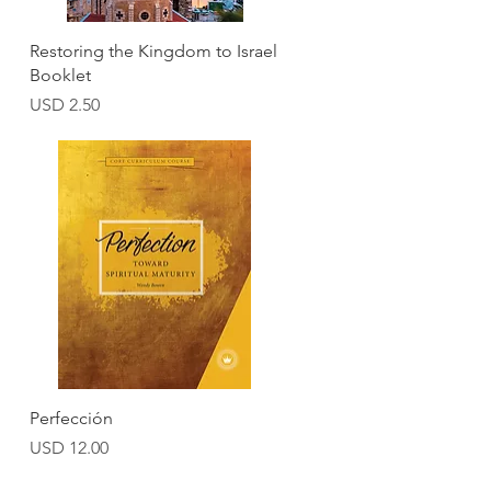
Vista rápida
Restoring the Kingdom to Israel
Booklet
Precio
USD 2.50
Vista rápida
Perfección
Precio
USD 12.00