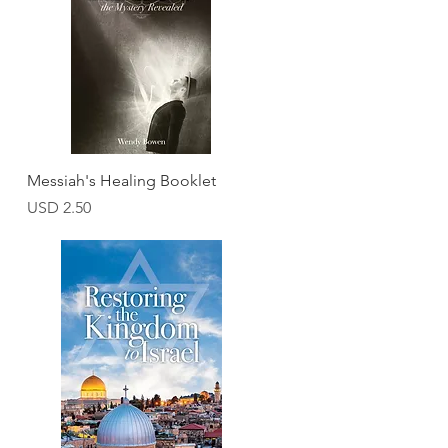
Vista rápida
Messiah's Healing Booklet
Precio
USD 2.50