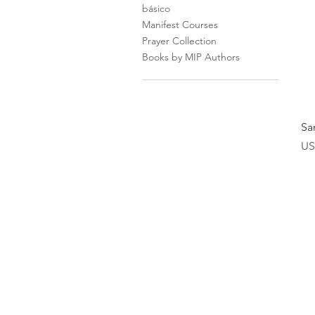
básico
Manifest Courses
Prayer Collection
Books by MIP Authors
Sa
Pr
US