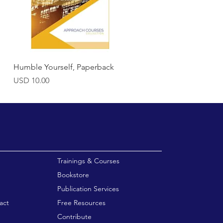
Vista rápida
Humble Yourself, Paperback
Precio
USD 10.00
enu
Trainings & Courses
Bookstore
Publication Services
act
Free Resources
Contribute