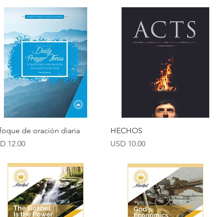
Vista rápida
Vista rápida
foque de oración diaria
HECHOS
ecio
Precio
D 12.00
USD 10.00