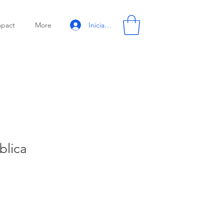
Iniciar sesión
mpact
More
blica