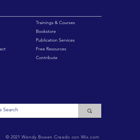
enu
Trainings & Courses
Bookstore
Publication Services
act
Free Resources
Contribute
© 2021 Wendy Bowen
Creado con Wix.com