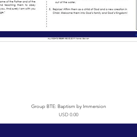
Vista rápida
Group BTE: Baptism by Immersion
Precio
USD 0.00