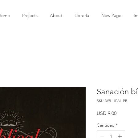
Home
Projects
About
Librería
New Page
I
Sanación bí
SKU: WB-HEAL-PB
Precio
USD 9.00
Cantidad
*