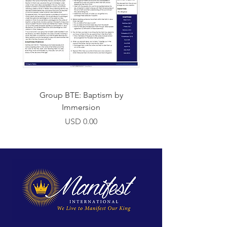
Group BTE: Baptism by
Group BTE: Abide i
Immersion
Precio
USD 0.00